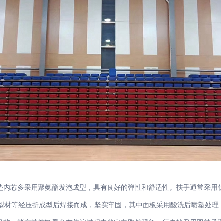
内芯多采用聚氨酯发泡成型，具有良好的弹性和舒适性。扶手通常采用优
型材等经压折成型后焊接而成，坚实牢固，其中面板采用酸洗后喷塑处理