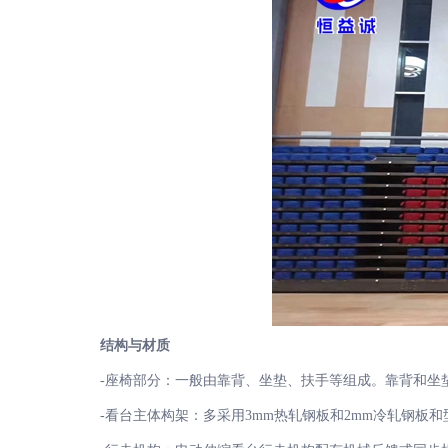
结构与材质
-座椅部分：一般由靠背、坐垫、扶手等组成。靠背和坐垫
-看台主体构架：多采用3mm热轧钢板和2mm冷轧钢板和