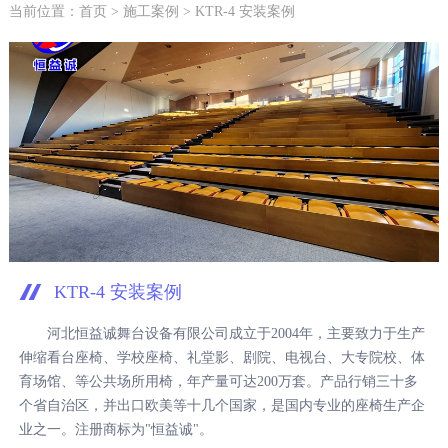
当前位置：
首页
>
施工案例
> KTR-4 安装案例
KTR-4 安装案例
河北恒益诚舞台设备有限公司成立于2004年，主要致力于生产
伸缩看台座椅、学校座椅、礼堂影、剧院、电视台、大专院校、体
育场馆、等公共场所用椅，年产量可达200万套。产品行销三十多
个省自治区，并出口欧美等十几个国家，是国内专业的座椅生产企
业之一。注册商标为"恒益诚"。